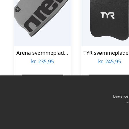
Arena svømmeplade – Grå
kr.
235,95
kr.
245,95
Gå til shop
Gå til shop
Dette web
a