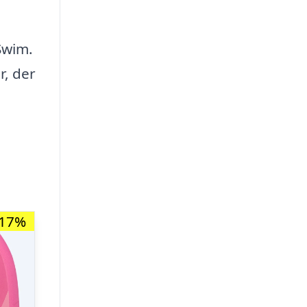
Swim.
r, der
-17%